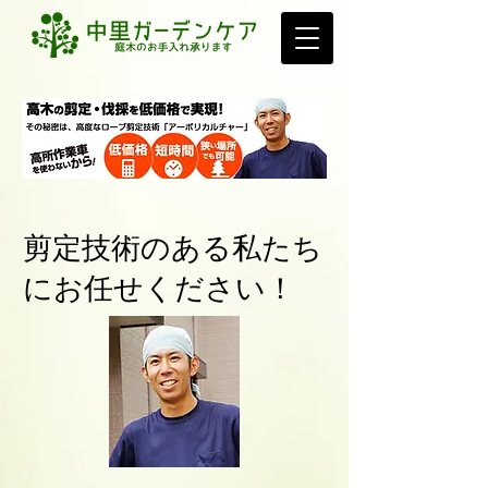
剪定技術のある私たち
にお任せください！