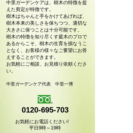
中里ガーデンケアは、樹木の特徴を捉
えた剪定が特徴です。
樹木はちゃんと手をかけてあげれば、
樹木本来の美しさを保ちつつ、適切な
大きさに保つことは十分可能です。
樹木の特徴を知り尽くす庭木のプロで
あるからこそ、樹木の生育を損なうこ
となく、お客様の様々なご要望にお答
えすることができます。
お気軽にご相談、お見積り依頼くださ
い。
中里ガーデンケア代表 中里一博
0120-695-703
​お気軽にお電話ください!
平日9時～19時