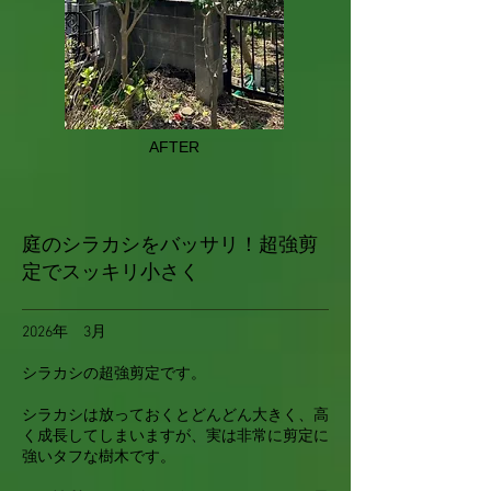
AFTER
庭のシラカシをバッサリ！超強剪
定でスッキリ小さく
2026年 3月
シラカシの超強剪定です。
シラカシは放っておくとどんどん大きく、高
く成長してしまいますが、実は非常に剪定に
強いタフな樹木です。