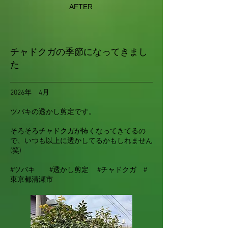
AFTER
チャドクガの季節になってきまし
た
2026年 4月
ツバキの透かし剪定です。
そろそろチャドクガが怖くなってきてるの
で、いつも以上に透かしてるかもしれません
(笑)
#ツバキ #透かし剪定 #チャドクガ #
東京都清瀬市