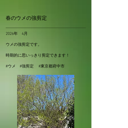
春のウメの強剪定
2026年 4月
ウメの強剪定です。
時期的に思いっきり剪定できます！
#ウメ #強剪定 #東京都府中市